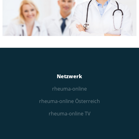
Netzwerk
rheuma-online
rheuma-online Österreich
rheuma-online TV