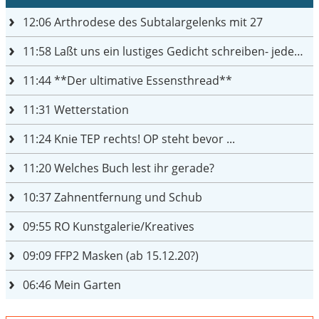
12:06
Arthrodese des Subtalargelenks mit 27
11:58
Laßt uns ein lustiges Gedicht schreiben- jeder einen Satz
11:44
**Der ultimative Essensthread**
11:31
Wetterstation
11:24
Knie TEP rechts! OP steht bevor ...
11:20
Welches Buch lest ihr gerade?
10:37
Zahnentfernung und Schub
09:55
RO Kunstgalerie/Kreatives
09:09
FFP2 Masken (ab 15.12.20?)
06:46
Mein Garten